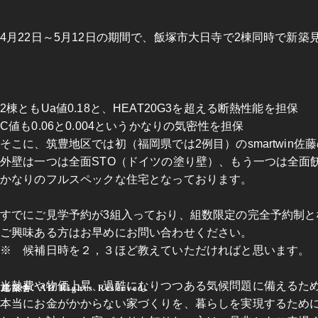
4月22日～5月12日の期間で、飯塚市大日寺で2棟同時で新
2棟ともUa値0.18と、HEAT20G3を超える断熱性能を担保
C値も0.06と0.004というかなりの気密性を担保
そこに、筑豊地区では初（福岡県では2例目）のsmartwin佐
外壁は一つは全面STO（ドイツの塗り壁）、もう一つは全面
かなりのフルスペックな住宅となっております。
すでにご見学予約が3組入っており、組数限定の完全予約制と
ご興味ある方はお早めにお問い合わせください。
※ 候補日時を２，３ほど教えていただければと思います。
光熱費や物価上昇、過酷になりつつある気候問題に備えるた
快建築舎. All Rights Reserved.
本当にお金がかからない家づくりを、暮らしを実現するため